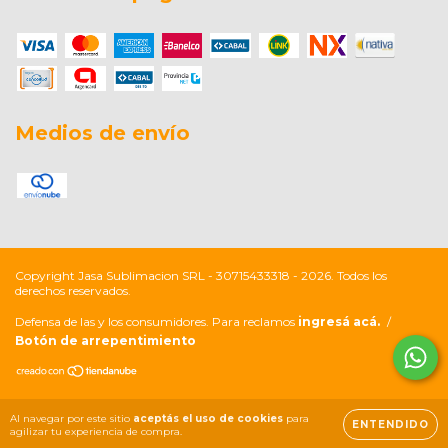
Medios de envío
Copyright Jasa Sublimacion SRL - 30715433318 - 2026. Todos los
derechos reservados.
Defensa de las y los consumidores. Para reclamos
ingresá acá.
/
Botón de arrepentimiento
Al navegar por este sitio
aceptás el uso de cookies
para
ENTENDIDO
agilizar tu experiencia de compra.