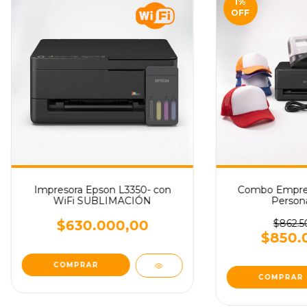
1
%
OFF
Impresora Epson L3350- con
Combo Empren
WiFi SUBLIMACIÓN
Persona
$630.000,00
$862.5
$850.