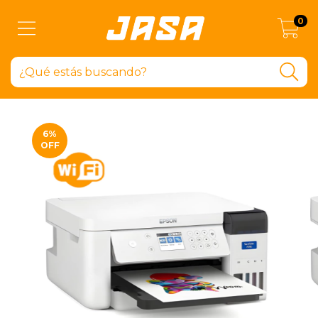
0
6
%
OFF