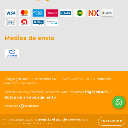
Medios de envío
Copyright Jasa Sublimacion SRL - 30715433318 - 2026. Todos los
derechos reservados.
Defensa de las y los consumidores. Para reclamos
ingresá acá.
/
Botón de arrepentimiento
Al navegar por este sitio
aceptás el uso de cookies
para
ENTENDIDO
agilizar tu experiencia de compra.