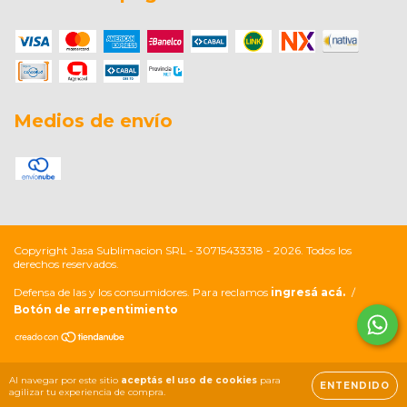
Medios de envío
Copyright Jasa Sublimacion SRL - 30715433318 - 2026. Todos los
derechos reservados.
Defensa de las y los consumidores. Para reclamos
ingresá acá.
/
Botón de arrepentimiento
Al navegar por este sitio
aceptás el uso de cookies
para
ENTENDIDO
agilizar tu experiencia de compra.