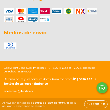
Medios de envío
Copyright Jasa Sublimacion SRL - 30715433318 - 2026. Todos los
derechos reservados.
Defensa de las y los consumidores. Para reclamos
ingresá acá.
/
Botón de arrepentimiento
Al navegar por este sitio
aceptás el uso de cookies
para
ENTENDIDO
agilizar tu experiencia de compra.